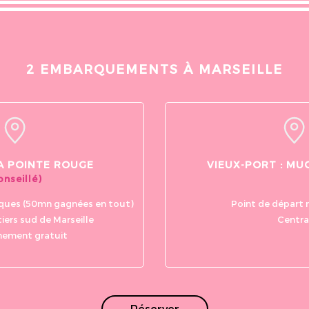
Kris Ancheta
Madjid
il y a moins d'une semaine
il y a moins d'une se
2 EMBARQUEMENTS À MARSEILLE
Felix is cool, great and awesome driver
Un moment magique av
magnifique coucher de so
remercier nicotine et G
beau moment et leurs ge
extrao...
A POINTE ROUGE
VIEUX-PORT : MU
onseillé)
ques (50mn gagnées en tout)
Point de départ 
iers sud de Marseille
Centra
nement gratuit
Réserver