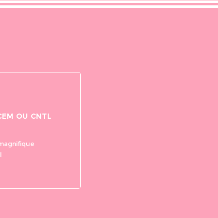
Leo Mesme
maine
il y a moins d'une semaine
ec un
Génial , des vue de dingue et une
leil. Je voulais
ambiance de folie merci à Martin et
uillaume pour ce
nicotine
ntillesse
CEM OU CNTL
magnifique
l