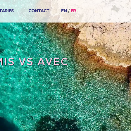
TARIFS
CONTACT
EN
/
FR
IS VS AVEC