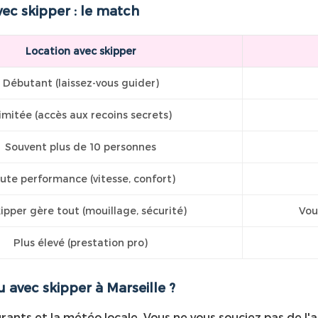
ec skipper : le match
Location avec skipper
Débutant (laissez-vous guider)
limitée (accès aux recoins secrets)
Souvent plus de 10 personnes
ute performance (vitesse, confort)
ipper gère tout (mouillage, sécurité)
Vou
Plus élevé (prestation pro)
u avec skipper à Marseille ?
ourants et la météo locale. Vous ne vous souciez pas de l'