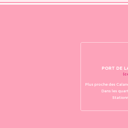
Irene Salvador
il y a moins d'une semaine
It’s magnificent and wonderful trip.
Thank you so much 👍👍👍
PORT DE L
(c
Plus proche des Calan
Dans les quart
Station