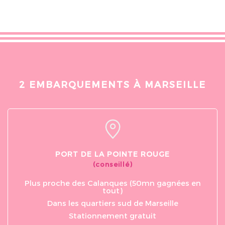
Pauline JOLLY
Alexis AMIO
il y a moins d'une semaine
il y a moins d'un
Cette excursion avec Paul-Émile
On a visité les calan
2 EMBARQUEMENTS À MARSEILLE
était géniale! Le parcours, les
famille avec Félix, t
paysages, les quelques
Capitaine 👨‍✈️, qui a 
explications, et la sympathie de
vitesse du bateau pou
notre guide l'ont rendue...
sensibl...
PORT DE LA POINTE ROUGE
(conseillé)
Plus proche des Calanques (50mn gagnées en
tout)
Dans les quartiers sud de Marseille
Stationnement gratuit