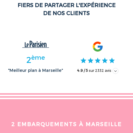
FIERS DE PARTAGER L'EXPÉRIENCE
DE NOS CLIENTS
ème
2
"Meilleur plan à Marseille"
4.9 / 5
sur 2332 avis
Cindi Breen
Jérémy Maig
il y a moins d'une semaine
il y a moins d'un
Une autre compagnie locale nous
Super balade en cat
2 EMBARQUEMENTS À MARSEILLE
a fait faux bond pour notre
baignades et paddle