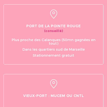
réservation d'excursion en
capitaines sont très
bateau, mais BluEvasion nous a
!
sauvés ! La réservation s'...
PORT DE LA POINTE ROUGE
(conseillé)
Plus proche des Calanques (50mn gagnées en
tout)
Dans les quartiers sud de Marseille
Stationnement gratuit
VIEUX-PORT : MUCEM OU CNTL