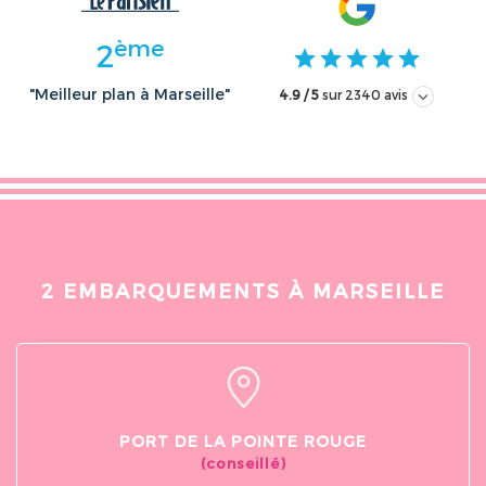
ème
2
"Meilleur plan à Marseille"
4.9 / 5
sur 2340 avis
guillaume gorse
Kathy Hefele
il y a moins d'une semaine
il y a moins d'un
Très belle journée en catamaran,
La meilleure excursi
2 EMBARQUEMENTS À MARSEILLE
tout était au top ,équipe tres pro
journée que nous ayo
et sympa a faire absolument si
pour découvrir les C
vous êtes sur Marseille
Excellente cuisine. L
Stephan, nos navigate
PORT DE LA POINTE ROUGE
(conseillé)