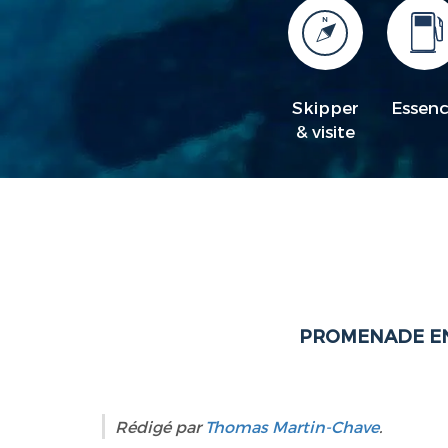
Skipper
Essen
& visite
PROMENADE EN 
Rédigé par
Thomas Martin-Chave
.