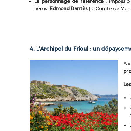
Le personnage de référence
: impossibl
héros,
Edmond Dantès
(le Comte de Mont
4. L'Archipel du Frioul : un dépayse
Fac
pr
Les