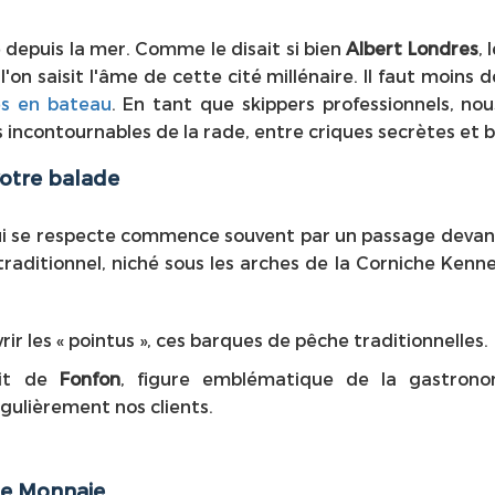
e depuis la mer. Comme le disait si bien
Albert Londres
, 
e l'on saisit l'âme de cette cité millénaire. Il faut moins
es en bateau
. En tant que skippers professionnels, no
s incontournables de la rade, entre criques secrètes et b
 votre balade
i se respecte commence souvent par un passage devant
traditionnel, niché sous les arches de la Corniche Kenn
ir les « pointus », ces barques de pêche traditionnelles.
rit de
Fonfon
, figure emblématique de la gastrono
gulièrement nos clients.
se Monnaie