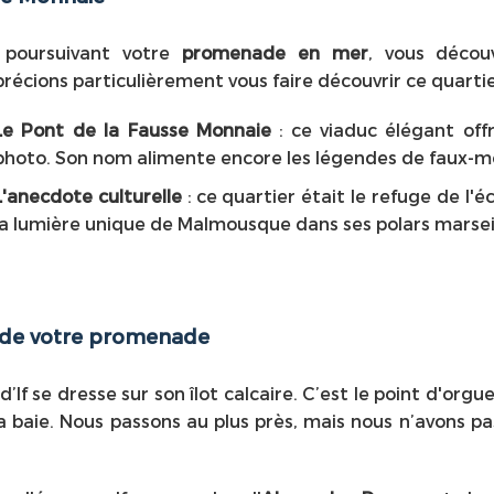
 poursuivant votre
promenade en mer
, vous décou
récions particulièrement vous faire découvrir ce quartier
Le Pont de la Fausse Monnaie
: ce viaduc élégant off
photo. Son nom alimente encore les légendes de faux-mo
L'anecdote culturelle
: ce quartier était le refuge de l'é
la lumière unique de Malmousque dans ses polars marseill
ue de votre promenade
If se dresse sur son îlot calcaire. C’est le point d'orgu
 baie. Nous passons au plus près, mais nous n’avons pa