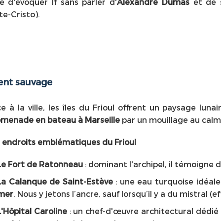
e d'évoquer If sans parler d'
Alexandre Dumas
et de 
e-Cristo).
ment sauvage
e à la ville, les îles du Frioul offrent un paysage luna
omenade en bateau à Marseille
par un mouillage au calm
 endroits emblématiques du Frioul
Le Fort de Ratonneau
: dominant l'archipel, il témoigne du
La Calanque de Saint-Estève
: une eau turquoise idéal
mer
. Nous y jetons l’ancre, sauf lorsqu’il y a du mistral (
L'Hôpital Caroline
: un chef-d'œuvre architectural dédié 